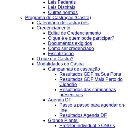
Leis Federais
Leis Distritais
Outras normas
Programa de Castração (Castra)
Calendário de castrações
Credenciamento
Edital de Credenciamento
O que é e quem pode participar?
Documentos exigidos
Como ser credenciado
Fiscalização
O que é o Castra?
Modalidades do Castra
Campanhas de castração
Resultados GDF na Sua Porta
Resultados GDF Mais Perto do
Cidadão
Resultados das campanhas
presenciais
Agenda DF
Passo a passo para agendar on-
line
Resultados Agenda DF
Grande Plantel
Protetor individual e ONG’s