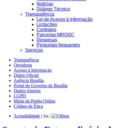
Notícias
Diálogo Técnico
Transparência
Lei de Acesso à Informação
Licitações
Contratos
Parcerias MROSC
Despesas
Perguntas frequentes
Serviços
Transparência
Ouvidoria
Acesso à Informação
Diário Oficial
Agência Brasília
Portal do Governo de Brasília
Dados Abertos
LGPD
Maria da Penha Online
Código de Ética
Acessibilidade
|
A
a
|