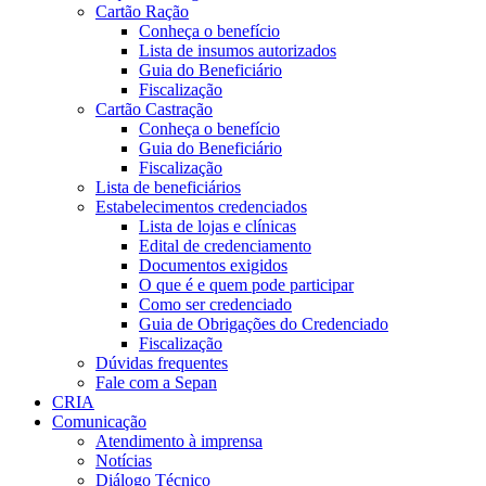
Cartão Ração
Conheça o benefício
Lista de insumos autorizados
Guia do Beneficiário
Fiscalização
Cartão Castração
Conheça o benefício
Guia do Beneficiário
Fiscalização
Lista de beneficiários
Estabelecimentos credenciados
Lista de lojas e clínicas
Edital de credenciamento
Documentos exigidos
O que é e quem pode participar
Como ser credenciado
Guia de Obrigações do Credenciado
Fiscalização
Dúvidas frequentes
Fale com a Sepan
CRIA
Comunicação
Atendimento à imprensa
Notícias
Diálogo Técnico