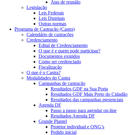
Atas de reunião
Legislação
Leis Federais
Leis Distritais
Outras normas
Programa de Castração (Castra)
Calendário de castrações
Credenciamento
Edital de Credenciamento
O que é e quem pode participar?
Documentos exigidos
Como ser credenciado
Fiscalização
O que é o Castra?
Modalidades do Castra
Campanhas de castração
Resultados GDF na Sua Porta
Resultados GDF Mais Perto do Cidadão
Resultados das campanhas presenciais
Agenda DF
Passo a passo para agendar on-line
Resultados Agenda DF
Grande Plantel
Protetor individual e ONG’s
Pedido inicial