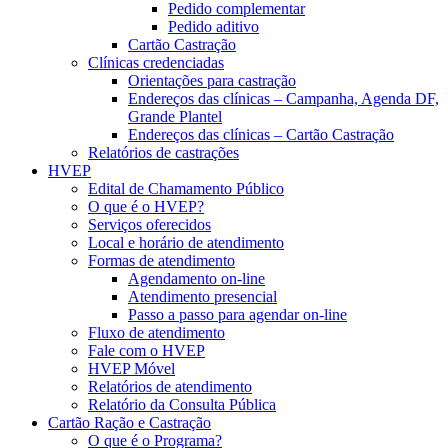
Pedido complementar
Pedido aditivo
Cartão Castração
Clínicas credenciadas
Orientações para castração
Endereços das clínicas – Campanha, Agenda DF,
Grande Plantel
Endereços das clínicas – Cartão Castração
Relatórios de castrações
HVEP
Edital de Chamamento Público
O que é o HVEP?
Serviços oferecidos
Local e horário de atendimento
Formas de atendimento
Agendamento on-line
Atendimento presencial
Passo a passo para agendar on-line
Fluxo de atendimento
Fale com o HVEP
HVEP Móvel
Relatórios de atendimento
Relatório da Consulta Pública
Cartão Ração e Castração
O que é o Programa?