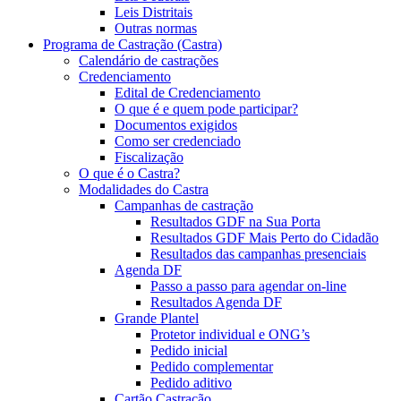
Leis Distritais
Outras normas
Programa de Castração (Castra)
Calendário de castrações
Credenciamento
Edital de Credenciamento
O que é e quem pode participar?
Documentos exigidos
Como ser credenciado
Fiscalização
O que é o Castra?
Modalidades do Castra
Campanhas de castração
Resultados GDF na Sua Porta
Resultados GDF Mais Perto do Cidadão
Resultados das campanhas presenciais
Agenda DF
Passo a passo para agendar on-line
Resultados Agenda DF
Grande Plantel
Protetor individual e ONG’s
Pedido inicial
Pedido complementar
Pedido aditivo
Cartão Castração