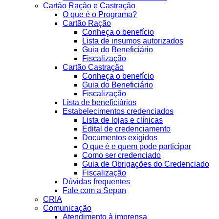
Cartão Ração e Castração
O que é o Programa?
Cartão Ração
Conheça o benefício
Lista de insumos autorizados
Guia do Beneficiário
Fiscalização
Cartão Castração
Conheça o benefício
Guia do Beneficiário
Fiscalização
Lista de beneficiários
Estabelecimentos credenciados
Lista de lojas e clínicas
Edital de credenciamento
Documentos exigidos
O que é e quem pode participar
Como ser credenciado
Guia de Obrigações do Credenciado
Fiscalização
Dúvidas frequentes
Fale com a Sepan
CRIA
Comunicação
Atendimento à imprensa