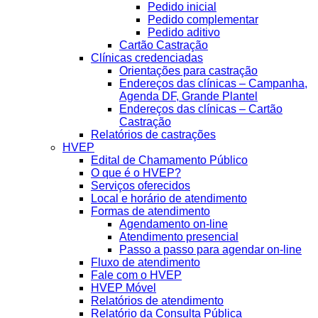
Pedido inicial
Pedido complementar
Pedido aditivo
Cartão Castração
Clínicas credenciadas
Orientações para castração
Endereços das clínicas – Campanha,
Agenda DF, Grande Plantel
Endereços das clínicas – Cartão
Castração
Relatórios de castrações
HVEP
Edital de Chamamento Público
O que é o HVEP?
Serviços oferecidos
Local e horário de atendimento
Formas de atendimento
Agendamento on-line
Atendimento presencial
Passo a passo para agendar on-line
Fluxo de atendimento
Fale com o HVEP
HVEP Móvel
Relatórios de atendimento
Relatório da Consulta Pública