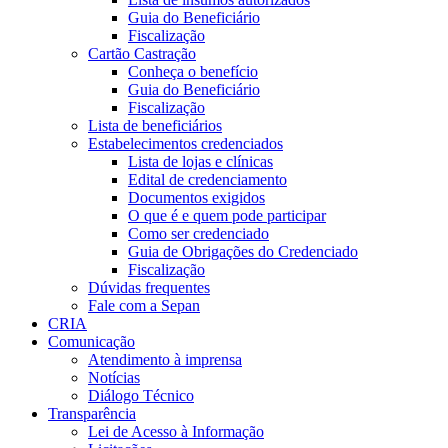
Guia do Beneficiário
Fiscalização
Cartão Castração
Conheça o benefício
Guia do Beneficiário
Fiscalização
Lista de beneficiários
Estabelecimentos credenciados
Lista de lojas e clínicas
Edital de credenciamento
Documentos exigidos
O que é e quem pode participar
Como ser credenciado
Guia de Obrigações do Credenciado
Fiscalização
Dúvidas frequentes
Fale com a Sepan
CRIA
Comunicação
Atendimento à imprensa
Notícias
Diálogo Técnico
Transparência
Lei de Acesso à Informação